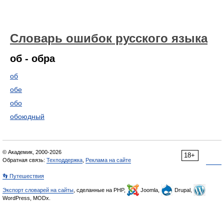
Словарь ошибок русского языка
об - обра
об
обе
обо
обоюдный
© Академик, 2000-2026
18+
Обратная связь:
Техподдержка
,
Реклама на сайте
👣 Путешествия
Экспорт словарей на сайты
, сделанные на PHP,
Joomla,
Drupal,
WordPress, MODx.